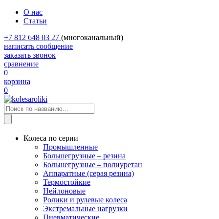
О нас
Статьи
+7 812 648 03 27
(многоканальный)
написать сообщение
заказать звонок
сравнение
0
корзина
0
Колеса по серии
Промышленные
Большегрузные – резина
Большегрузные – полиуретан
Аппаратные (серая резина)
Термостойкие
Нейлоновые
Ролики и рулевые колеса
Экстремальные нагрузки
Пневматические