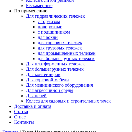
Колеса с литой резиной
Бескамерные
По применению
Для гидравлических тележек
с тормозом
поворотные
с подшипником
для рохли
для торговых тележек
для грузовых тележек
для промышленных тележек
для большегрузных тележек
Для платформенных тележек
Для большегрузных тележек
Для контейнеров
Для торговой мебели
Для медицинского оборудования
Для агрессивной среды
Для печей
Колеса для садовых и строительных тачек
Доставка и оплата
Статьи
О нас
Контакты