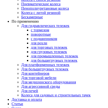
Пневматические колеса
Пенополиуретановые колеса
Колеса с литой резиной
Бескамерные
По применению
Для гидравлических тележек
с тормозом
поворотные
с подшипником
для рохли
для торговых тележек
для грузовых тележек
для промышленных тележек
для большегрузных тележек
Для платформенных тележек
Для большегрузных тележек
Для контейнеров
Для торговой мебели
Для медицинского оборудования
Для агрессивной среды
Для печей
Колеса для садовых и строительных тачек
Доставка и оплата
Статьи