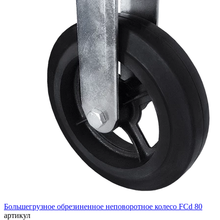
Большегрузное обрезиненное неповоротное колесо FCd 80
артикул