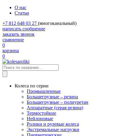
О нас
Статьи
+7 812 648 03 27
(многоканальный)
написать сообщение
заказать звонок
сравнение
0
корзина
0
Колеса по серии
Промышленные
Большегрузные – резина
Большегрузные – полиуретан
Аппаратные (серая резина)
Термостойкие
Нейлоновые
Ролики и рулевые колеса
Экстремальные нагрузки
Пневматические