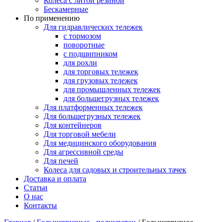
Колеса с литой резиной
Бескамерные
По применению
Для гидравлических тележек
с тормозом
поворотные
с подшипником
для рохли
для торговых тележек
для грузовых тележек
для промышленных тележек
для большегрузных тележек
Для платформенных тележек
Для большегрузных тележек
Для контейнеров
Для торговой мебели
Для медицинского оборудования
Для агрессивной среды
Для печей
Колеса для садовых и строительных тачек
Доставка и оплата
Статьи
О нас
Контакты