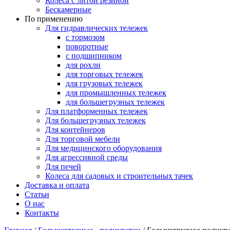
Колеса с литой резиной
Бескамерные
По применению
Для гидравлических тележек
с тормозом
поворотные
с подшипником
для рохли
для торговых тележек
для грузовых тележек
для промышленных тележек
для большегрузных тележек
Для платформенных тележек
Для большегрузных тележек
Для контейнеров
Для торговой мебели
Для медицинского оборудования
Для агрессивной среды
Для печей
Колеса для садовых и строительных тачек
Доставка и оплата
Статьи
О нас
Контакты