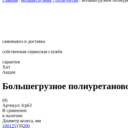
Главная
/
Большегрузные - полиуретан
/
Большегрузное полиуре
самовывоз и доставка
собственная сервисная служба
гарантия
Хит
Акция
Большегрузное полиуретаново
(
0
)
Артикул: fcp63
В сравнение
в наличии
Диаметр колеса, мм
100
125
150
200