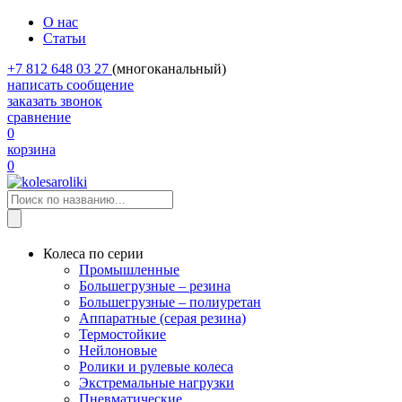
О нас
Статьи
+7 812 648 03 27
(многоканальный)
написать сообщение
заказать звонок
сравнение
0
корзина
0
Колеса по серии
Промышленные
Большегрузные – резина
Большегрузные – полиуретан
Аппаратные (серая резина)
Термостойкие
Нейлоновые
Ролики и рулевые колеса
Экстремальные нагрузки
Пневматические