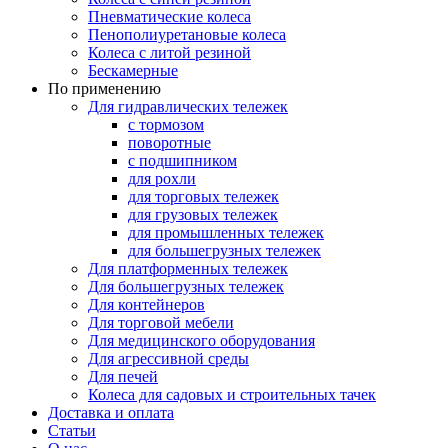
Пневматические колеса
Пенополиуретановые колеса
Колеса с литой резиной
Бескамерные
По применению
Для гидравлических тележек
с тормозом
поворотные
с подшипником
для рохли
для торговых тележек
для грузовых тележек
для промышленных тележек
для большегрузных тележек
Для платформенных тележек
Для большегрузных тележек
Для контейнеров
Для торговой мебели
Для медицинского оборудования
Для агрессивной среды
Для печей
Колеса для садовых и строительных тачек
Доставка и оплата
Статьи