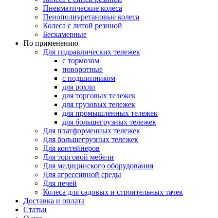
Пневматические колеса
Пенополиуретановые колеса
Колеса с литой резиной
Бескамерные
По применению
Для гидравлических тележек
с тормозом
поворотные
с подшипником
для рохли
для торговых тележек
для грузовых тележек
для промышленных тележек
для большегрузных тележек
Для платформенных тележек
Для большегрузных тележек
Для контейнеров
Для торговой мебели
Для медицинского оборудования
Для агрессивной среды
Для печей
Колеса для садовых и строительных тачек
Доставка и оплата
Статьи