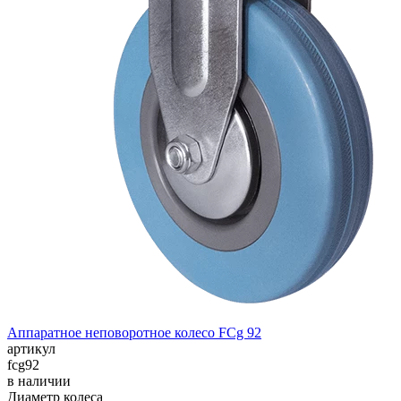
Аппаратное неповоротное колесо FCg 92
артикул
fcg92
в наличии
Диаметр колеса