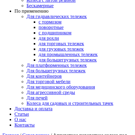
Колеса с литой резиной
Бескамерные
По применению
Для гидравлических тележек
с тормозом
поворотные
с подшипником
для рохли
для торговых тележек
для грузовых тележек
для промышленных тележек
для большегрузных тележек
Для платформенных тележек
Для большегрузных тележек
Для контейнеров
Для торговой мебели
Для медицинского оборудования
Для агрессивной среды
Для печей
Колеса для садовых и строительных тачек
Доставка и оплата
Статьи
О нас
Контакты