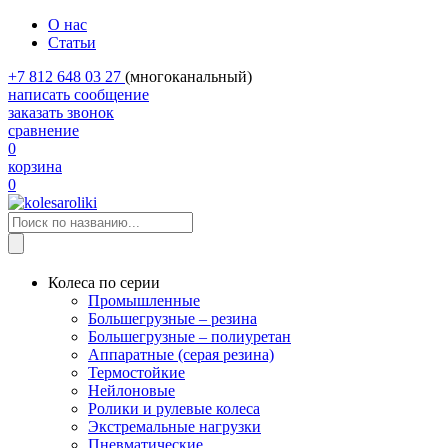
О нас
Статьи
+7 812 648 03 27
(многоканальный)
написать сообщение
заказать звонок
сравнение
0
корзина
0
Колеса по серии
Промышленные
Большегрузные – резина
Большегрузные – полиуретан
Аппаратные (серая резина)
Термостойкие
Нейлоновые
Ролики и рулевые колеса
Экстремальные нагрузки
Пневматические