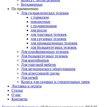
Колеса с литой резиной
Бескамерные
По применению
Для гидравлических тележек
с тормозом
поворотные
с подшипником
для рохли
для торговых тележек
для грузовых тележек
для промышленных тележек
для большегрузных тележек
Для платформенных тележек
Для большегрузных тележек
Для контейнеров
Для торговой мебели
Для медицинского оборудования
Для агрессивной среды
Для печей
Колеса для садовых и строительных тачек
Доставка и оплата
Статьи
О нас
Контакты