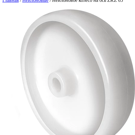
Главная
/
Нейлоновые
/
Нейлоновое колесо на ось ZKZ 65