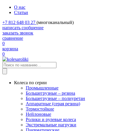
О нас
Статьи
+7 812 648 03 27
(многоканальный)
написать сообщение
заказать звонок
сравнение
0
корзина
0
Колеса по серии
Промышленные
Большегрузные – резина
Большегрузные – полиуретан
Аппаратные (серая резина)
Термостойкие
Нейлоновые
Ролики и рулевые колеса
Экстремальные нагрузки
Пневматические