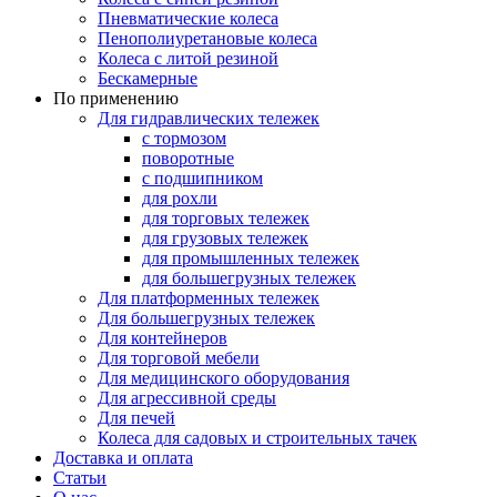
Пневматические колеса
Пенополиуретановые колеса
Колеса с литой резиной
Бескамерные
По применению
Для гидравлических тележек
с тормозом
поворотные
с подшипником
для рохли
для торговых тележек
для грузовых тележек
для промышленных тележек
для большегрузных тележек
Для платформенных тележек
Для большегрузных тележек
Для контейнеров
Для торговой мебели
Для медицинского оборудования
Для агрессивной среды
Для печей
Колеса для садовых и строительных тачек
Доставка и оплата
Статьи